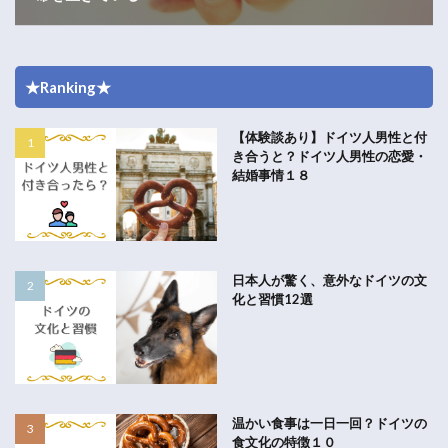
★Ranking★
【体験談あり】ドイツ人男性と付
き合うと？ドイツ人男性の恋愛・
結婚事情１８
日本人が驚く、意外なドイツの文
化と習慣12選
温かい食事は一日一回？ドイツの
食文化の特徴１０