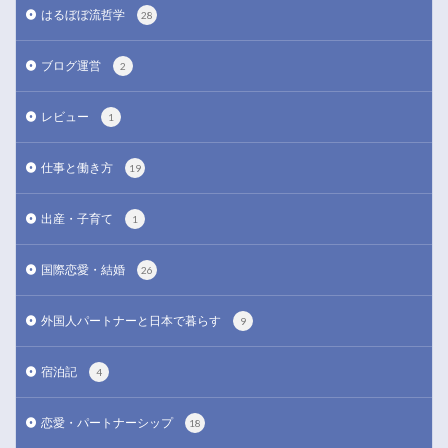
はるぼぼ流哲学
28
ブログ運営
2
レビュー
1
仕事と働き方
19
出産・子育て
1
国際恋愛・結婚
26
外国人パートナーと日本で暮らす
9
宿泊記
4
恋愛・パートナーシップ
18