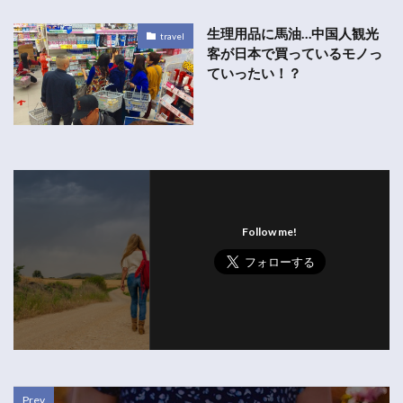
生理用品に馬油…中国人観光
travel
客が日本で買っているモノっ
ていったい！？
Follow me!
Prev