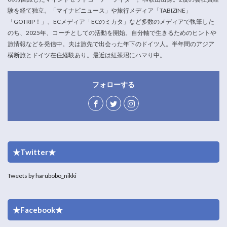
験を経て独立。「マイナビニュース」や旅行メディア「TABIZINE」
「GOTRIP！」、ECメディア「ECのミカタ」など多数のメディアで執筆した
のち、2025年、コーチとしての活動を開始。自分軸で生きるためのヒントや
旅情報などを発信中。夫は旅先で出会った年下のドイツ人。半年間のアジア
横断旅とドイツ在住経験あり。最近は紅茶沼にハマり中。
フォローする
★Twitter★
Tweets by harubobo_nikki
★Facebook★