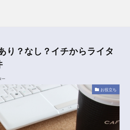
あり？なし？イチからライタ
件
ター
お役立ち