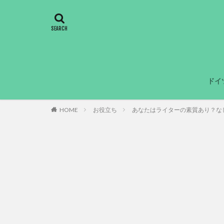
ドイ
HOME
お役立ち
あなたはライターの素質あり？な