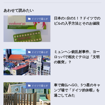
あわせて読みたい
日本の○分の1！？ドイツでの
ドイツで暮らす
ピルの入手方法とそのお値段
ミュンヘン銃乱射事件、ヨー
ドイツで暮らす
ロッパで相次ぐテロは「文明
の衝突」？
車で南仏へGO、5つ星のキャ
ドイツで暮らす
ンプ場で「ドイツ的休暇」を
過ごしてみた