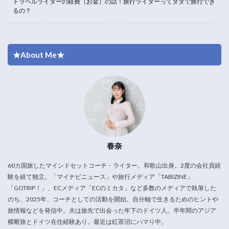
トラベルライターの経費（お金）の話！旅行ライターってタダで旅行でき
るの？
★About Me★
春奈
60カ国旅したマインドセットコーチ・ライター。和歌山出身。2度の会社員経
験を経て独立。「マイナビニュース」や旅行メディア「TABIZINE」
「GOTRIP！」、ECメディア「ECのミカタ」など多数のメディアで執筆した
のち、2025年、コーチとしての活動を開始。自分軸で生きるためのヒントや
旅情報などを発信中。夫は旅先で出会った年下のドイツ人。半年間のアジア
横断旅とドイツ在住経験あり。最近は紅茶沼にハマり中。