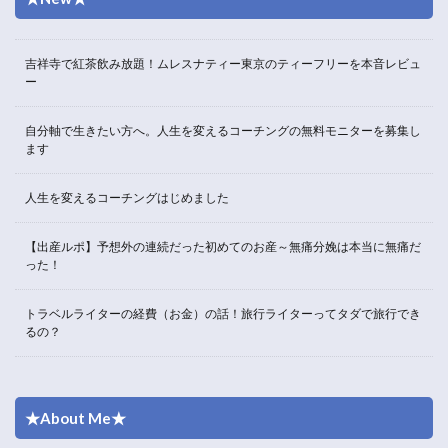
吉祥寺で紅茶飲み放題！ムレスナティー東京のティーフリーを本音レビュ
ー
自分軸で生きたい方へ。人生を変えるコーチングの無料モニターを募集し
ます
人生を変えるコーチングはじめました
【出産ルポ】予想外の連続だった初めてのお産～無痛分娩は本当に無痛だ
った！
トラベルライターの経費（お金）の話！旅行ライターってタダで旅行でき
るの？
★About Me★