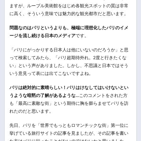
ますが、ルーブル美術館をはじめ各観光スポットの質は非常
に高く、そういう意味では魅力的な観光都市だと思います。
問題なのはパリというよりも、極端に理想化したパリのイメ
ージを流し続ける日本のメディア
です。
「パリにがっかりする日本人は他にいないのだろうか」と思
って検索してみたら、「パリ超期待外れ。2度と行きたくな
い」という声がありました。しかし、不思議と日本ではそう
いう意見って表には出てこないですよね。
パリは絶対的に素晴らしい！パリはけなしてはいけないとい
うような暗黙の了解があるような…
このコメントをされた方
も「最高に素敵な街」という期待に胸を膨らませてパリを訪
れたのだと思います。
先日、パリを「世界でもっともロマンチックな街」第一位に
挙げている旅行サイトの記事を見ましたが、その記事を書い
た方はパリに行ったことがないのではないかと思いました。