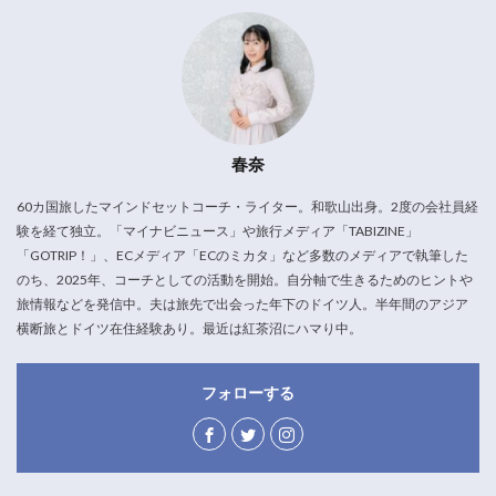
春奈
60カ国旅したマインドセットコーチ・ライター。和歌山出身。2度の会社員経
験を経て独立。「マイナビニュース」や旅行メディア「TABIZINE」
「GOTRIP！」、ECメディア「ECのミカタ」など多数のメディアで執筆した
のち、2025年、コーチとしての活動を開始。自分軸で生きるためのヒントや
旅情報などを発信中。夫は旅先で出会った年下のドイツ人。半年間のアジア
横断旅とドイツ在住経験あり。最近は紅茶沼にハマり中。
フォローする