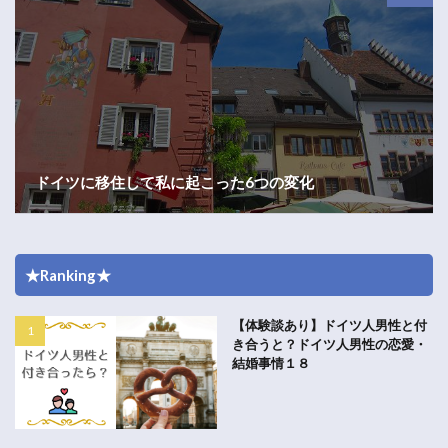
ドイツに移住して私に起こった6つの変化
★Ranking★
【体験談あり】ドイツ人男性と付
き合うと？ドイツ人男性の恋愛・
結婚事情１８