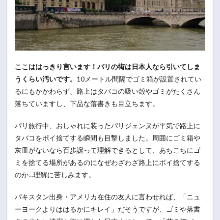
ここははっきり言います！
パリの街は日本人なら引いてしま
うくらい汚いです。
10メートル間隔でゴミ箱が設置されてい
るにもかかわらず、路上はタバコの吸い殻やゴミがたくさん
落ちていますし、下品な落書きも目立ちます。
パリ旅行中、おしゃれに装ったパリジェンヌが平気で路上に
タバコをポイ捨てする瞬間も目撃しました。周囲にゴミ箱や
灰皿がないなら百歩譲って理解できるとして、あちこちにゴ
ミを捨てる場所があるのになぜわざわざ路上にポイ捨てする
のか…理解に苦しみます。
パキスタン出身・アメリカ在住の友人に言わせれば、「ニュ
ーヨークよりははるかにキレイ」だそうですが、ゴミや落書