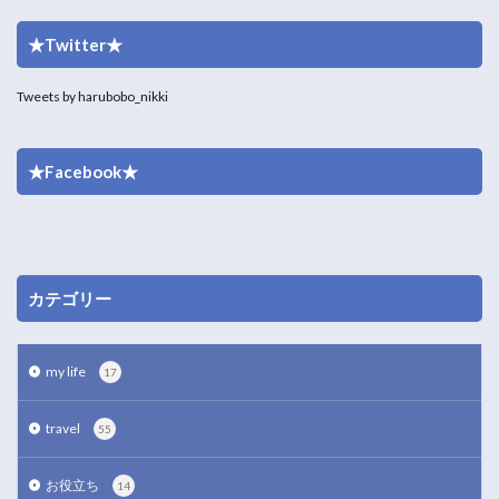
★Twitter★
Tweets by harubobo_nikki
★Facebook★
カテゴリー
my life
17
travel
55
お役立ち
14