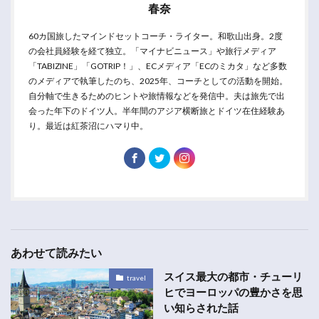
春奈
60カ国旅したマインドセットコーチ・ライター。和歌山出身。2度
の会社員経験を経て独立。「マイナビニュース」や旅行メディア
「TABIZINE」「GOTRIP！」、ECメディア「ECのミカタ」など多数
のメディアで執筆したのち、2025年、コーチとしての活動を開始。
自分軸で生きるためのヒントや旅情報などを発信中。夫は旅先で出
会った年下のドイツ人。半年間のアジア横断旅とドイツ在住経験あ
り。最近は紅茶沼にハマり中。
あわせて読みたい
スイス最大の都市・チューリ
travel
ヒでヨーロッパの豊かさを思
い知らされた話