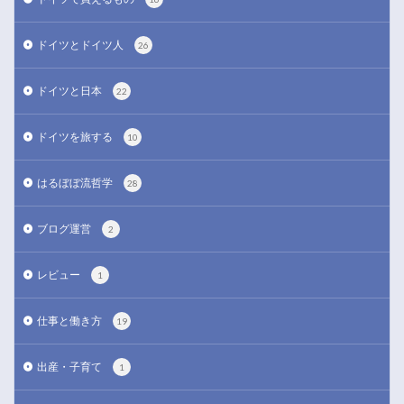
ドイツとドイツ人
26
ドイツと日本
22
ドイツを旅する
10
はるぼぼ流哲学
28
ブログ運営
2
レビュー
1
仕事と働き方
19
出産・子育て
1