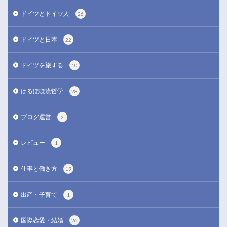
ドイツとドイツ人
26
ドイツと日本
22
ドイツを旅する
10
はるぼぼ流哲学
28
ブログ運営
2
レビュー
1
仕事と働き方
19
出産・子育て
1
国際恋愛・結婚
26