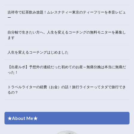
吉祥寺で紅茶飲み放題！ムレスナティー東京のティーフリーを本音レビュ
ー
自分軸で生きたい方へ。人生を変えるコーチングの無料モニターを募集し
ます
人生を変えるコーチングはじめました
【出産ルポ】予想外の連続だった初めてのお産～無痛分娩は本当に無痛だ
った！
トラベルライターの経費（お金）の話！旅行ライターってタダで旅行でき
るの？
★About Me★