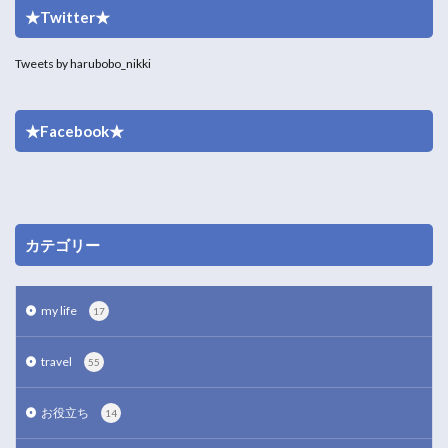
★Twitter★
Tweets by harubobo_nikki
★Facebook★
カテゴリー
my life
17
travel
55
お役立ち
14