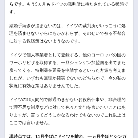
らです
。もう5ヵ月もドイツの裁判所に待たされている状態で
す。
結婚手続きが進まないのは、ドイツの裁判所がいっこうに処
理を済ませないからにもかかわらず、そのせいで被る不都合
に対する救済策はないようなのです。
ドイツで個人事業者として登録する、他のヨーロッパの国の
ワーホリビザを取得する、一旦シェンゲン加盟国を出てまた
戻ってくる、特別滞在延長を申請するといった方策も考えま
したが、いずれも無理か確実でないのどちらかで、今の私の
状況に有効な策はありませんでした。
ドイツの非人間的で融通のきかないお役所仕事や、非合理的
で理不尽な制度などに対して色々と文句を言いたいことはあ
りますが、言ってどうにかなるわけでもないのでこれ以上は
ここでは言いません。
現時点では、11月半ばにドイツを離れ、一ヵ月半ほどシンガ