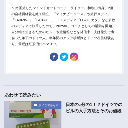
60カ国旅したマインドセットコーチ・ライター。和歌山出身。2度
の会社員経験を経て独立。「マイナビニュース」や旅行メディア
「TABIZINE」「GOTRIP！」、ECメディア「ECのミカタ」など多数
のメディアで執筆したのち、2025年、コーチとしての活動を開始。
自分軸で生きるためのヒントや旅情報などを発信中。夫は旅先で出
会った年下のドイツ人。半年間のアジア横断旅とドイツ在住経験あ
り。最近は紅茶沼にハマり中。
あわせて読みたい
日本の○分の1！？ドイツでの
ドイツで暮らす
ピルの入手方法とそのお値段