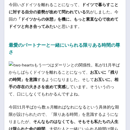
今回いざドイツを離れることになって、
ドイツで暮らすこと
に対する自分の姿勢が改めて問われている
気がしました。今
回の
「ドイツからの休憩」を機に、もっと素直な心で改めて
ドイツと向き合ってみたい
と思います。
最愛のパートナーと一緒にいられる限りある時間の尊
さ
もう一つはダーリンとの関係性。私が11月半ば
からしばらくドイツを離れることになって、
お互いに「残り
の時間」を意識
するようになりました。そして
お互いに、相
手の存在の大きさを改めて実感
しています。そういうのっ
て、口にしなくてもわかるんですよね。
今回11月半ばから数ヵ月離ればなれになるという具体的な期
限が設けられたので、「限りある時間」を意識するようにな
りましたが、
そんなものはなくても、そもそも私たちの人生
は限られた命の時間
。大切な人と一緒にいられる時間は限ら