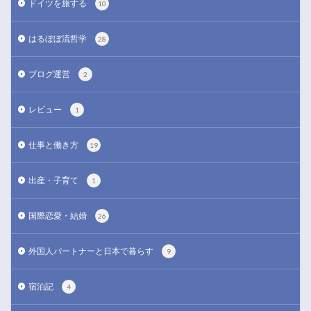
ドイツを旅する
10
はるぼぼ流哲学
28
ブログ運営
2
レビュー
1
仕事と働き方
19
出産・子育て
1
国際恋愛・結婚
26
外国人パートナーと日本で暮らす
9
宿泊記
4