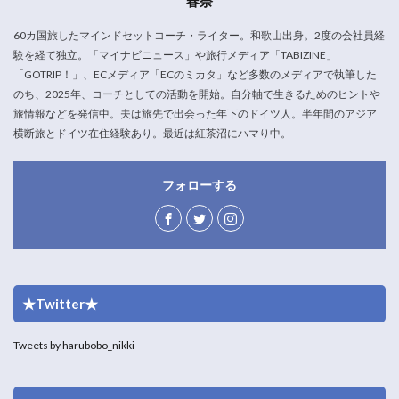
春奈
60カ国旅したマインドセットコーチ・ライター。和歌山出身。2度の会社員経
験を経て独立。「マイナビニュース」や旅行メディア「TABIZINE」
「GOTRIP！」、ECメディア「ECのミカタ」など多数のメディアで執筆した
のち、2025年、コーチとしての活動を開始。自分軸で生きるためのヒントや
旅情報などを発信中。夫は旅先で出会った年下のドイツ人。半年間のアジア
横断旅とドイツ在住経験あり。最近は紅茶沼にハマり中。
フォローする
★Twitter★
Tweets by harubobo_nikki