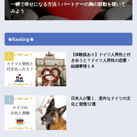
一瞬で幸せになる方法！パートナーの胸の鼓動を聴いて
みよう
★Ranking★
【体験談あり】ドイツ人男性と付
き合うと？ドイツ人男性の恋愛・
結婚事情１８
日本人が驚く、意外なドイツの文
化と習慣12選