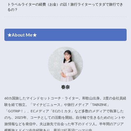
トラベルライターの経費（お金）の話！旅行ライターってタダで旅行でき
るの？
★About Me★
春奈
60カ国旅したマインドセットコーチ・ライター。和歌山出身。2度の会社員経
験を経て独立。「マイナビニュース」や旅行メディア「TABIZINE」
「GOTRIP！」、ECメディア「ECのミカタ」など多数のメディアで執筆した
のち、2025年、コーチとしての活動を開始。自分軸で生きるためのヒントや
旅情報などを発信中。夫は旅先で出会った年下のドイツ人。半年間のアジア
横断旅とドイツ在住経験あり。最近は紅茶沼にハマり中。