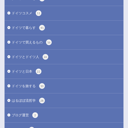
ドイツコスメ
11
ドイツで暮らす
41
ドイツで買えるもの
16
ドイツとドイツ人
26
ドイツと日本
22
ドイツを旅する
10
はるぼぼ流哲学
28
ブログ運営
2