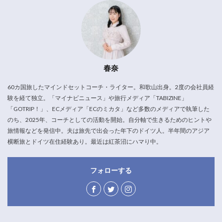
春奈
60カ国旅したマインドセットコーチ・ライター。和歌山出身。2度の会社員経
験を経て独立。「マイナビニュース」や旅行メディア「TABIZINE」
「GOTRIP！」、ECメディア「ECのミカタ」など多数のメディアで執筆した
のち、2025年、コーチとしての活動を開始。自分軸で生きるためのヒントや
旅情報などを発信中。夫は旅先で出会った年下のドイツ人。半年間のアジア
横断旅とドイツ在住経験あり。最近は紅茶沼にハマり中。
フォローする