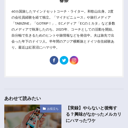
春奈
60カ国旅したマインドセットコーチ・ライター。和歌山出身。2度
の会社員経験を経て独立。「マイナビニュース」や旅行メディア
「TABIZINE」「GOTRIP！」、ECメディア「ECのミカタ」など多数
のメディアで執筆したのち、2025年、コーチとしての活動を開始。
自分軸で生きるためのヒントや旅情報などを発信中。夫は旅先で出
会った年下のドイツ人。半年間のアジア横断旅とドイツ在住経験あ
り。最近は紅茶沼にハマり中。
あわせて読みたい
【実録】やらないと後悔す
お役立ち
る？興味がなかったメルカリ
にハマったワケ