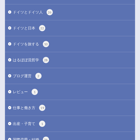
ドイツとドイツ人
26
ドイツと日本
22
ドイツを旅する
10
はるぼぼ流哲学
28
ブログ運営
2
レビュー
1
仕事と働き方
19
出産・子育て
1
国際恋愛・結婚
26