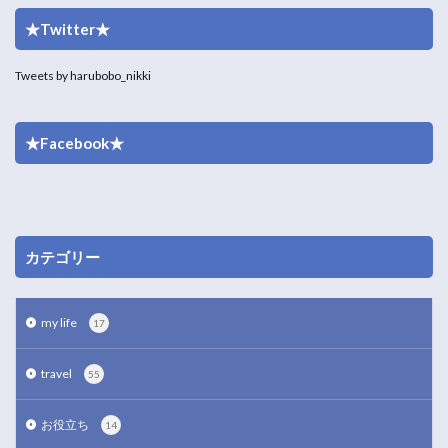
★Twitter★
Tweets by harubobo_nikki
★Facebook★
カテゴリー
my life
17
travel
55
お役立ち
14