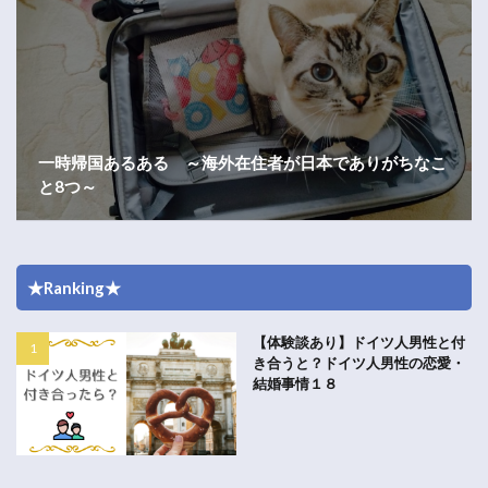
一時帰国あるある ～海外在住者が日本でありがちなこ
と8つ～
★Ranking★
【体験談あり】ドイツ人男性と付
き合うと？ドイツ人男性の恋愛・
結婚事情１８