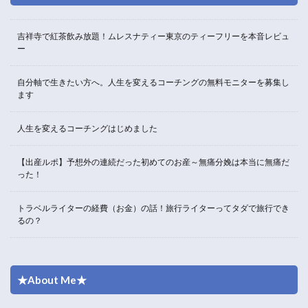
吉祥寺で紅茶飲み放題！ムレスナティー東京のティーフリーを本音レビュ
ー
自分軸で生きたい方へ。人生を変えるコーチングの無料モニターを募集し
ます
人生を変えるコーチングはじめました
【出産ルポ】予想外の連続だった初めてのお産～無痛分娩は本当に無痛だ
った！
トラベルライターの経費（お金）の話！旅行ライターってタダで旅行でき
るの？
★About Me★