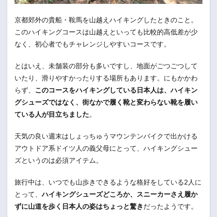
京都郊外の貴船・鞍馬を山越えハイキングしたときのこと。
このハイキングコースは山越えといっても比較的高低差が少
なく、初心者でもチャレンジしやすいコースです。
とはいえ、未舗装の部分も多いですし、地面がごつごつして
いたり、滑りやすかったりする場所もあります。にもかかわ
らず、
このコースをハイキングしている日本人は、ハイキン
グシューズではなく、街なかで履く靴と変わらない靴を履い
ている人が目立ちました
。
天気の良い週末はしょっちゅうマウンテンバイクで出かける
アウトドア系ドイツ人の義父母にとって、ハイキングシュー
ズというのは必須アイテム。
旅行中は、いつでも山歩きできるような格好をしている2人に
とって、
ハイキングシューズどころか、スニーカーさえ履か
ずに山道を歩く日本人の姿はちょっと驚き
だったようです。