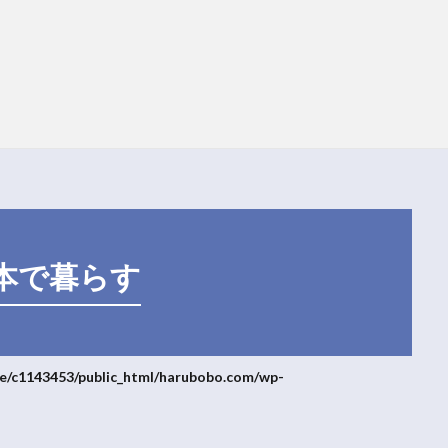
本で暮らす
e/c1143453/public_html/harubobo.com/wp-