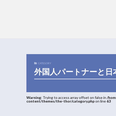
CATEGORY
外国人パートナーと日
Warning
: Trying to access array offset on false in
/hom
content/themes/the-thor/category.php
on line
63