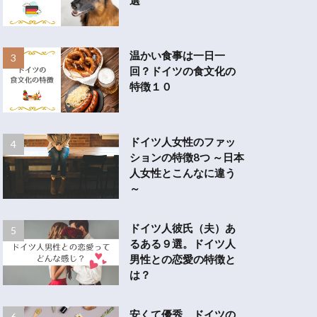
温かい食事は一日一
回？ドイツの食文化の
特徴１０
ドイツ人女性のファッ
ションの特徴8つ ～日本
人女性とこんなに違う
～
ドイツ人彼氏（夫）あ
るある９選。ドイツ人
男性との恋愛の特徴と
は？
安くて優秀、ドイツの