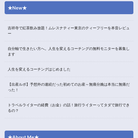
★New★
吉祥寺で紅茶飲み放題！ムレスナティー東京のティーフリーを本音レビュ
ー
自分軸で生きたい方へ。人生を変えるコーチングの無料モニターを募集し
ます
人生を変えるコーチングはじめました
【出産ルポ】予想外の連続だった初めてのお産～無痛分娩は本当に無痛だ
った！
トラベルライターの経費（お金）の話！旅行ライターってタダで旅行でき
るの？
★About Me★