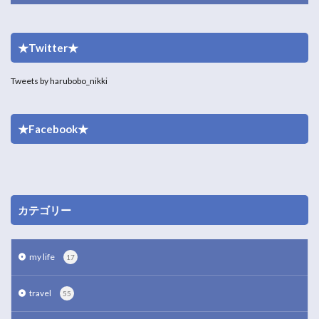
★Twitter★
Tweets by harubobo_nikki
★Facebook★
カテゴリー
my life
17
travel
55