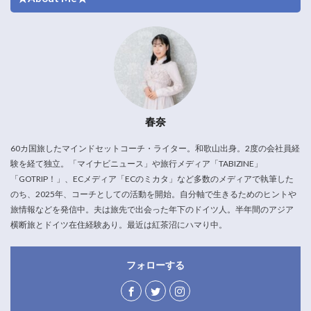
春奈
60カ国旅したマインドセットコーチ・ライター。和歌山出身。2度の会社員経
験を経て独立。「マイナビニュース」や旅行メディア「TABIZINE」
「GOTRIP！」、ECメディア「ECのミカタ」など多数のメディアで執筆した
のち、2025年、コーチとしての活動を開始。自分軸で生きるためのヒントや
旅情報などを発信中。夫は旅先で出会った年下のドイツ人。半年間のアジア
横断旅とドイツ在住経験あり。最近は紅茶沼にハマり中。
フォローする