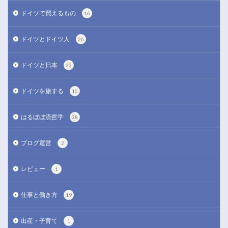
ドイツで買えるもの
16
ドイツとドイツ人
26
ドイツと日本
22
ドイツを旅する
10
はるぼぼ流哲学
28
ブログ運営
2
レビュー
1
仕事と働き方
19
出産・子育て
1