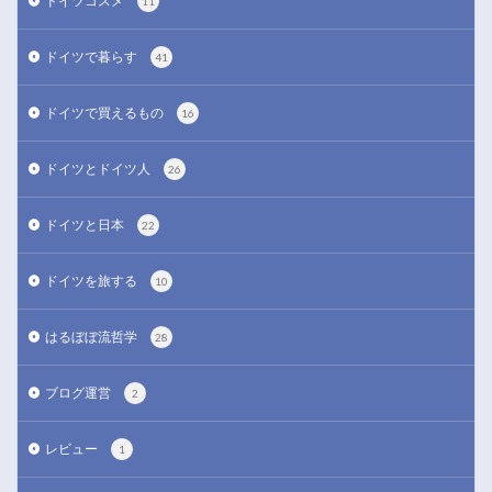
ドイツコスメ
11
ドイツで暮らす
41
ドイツで買えるもの
16
ドイツとドイツ人
26
ドイツと日本
22
ドイツを旅する
10
はるぼぼ流哲学
28
ブログ運営
2
レビュー
1