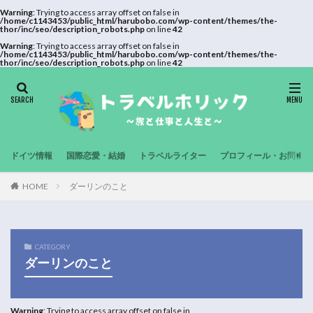
Warning
: Trying to access array offset on false in
/home/c1143453/public_html/harubobo.com/wp-content/themes/the-
thor/inc/seo/description_robots.php
on line
42
Warning
: Trying to access array offset on false in
/home/c1143453/public_html/harubobo.com/wp-content/themes/the-
thor/inc/seo/description_robots.php
on line
42
ドイツ情報
国際恋愛・結婚
トラベルライター
プロフィール・お問合せ
HOME
ダーリンのこと
CATEGORY
ダーリンのこと
Warning
: Trying to access array offset on false in