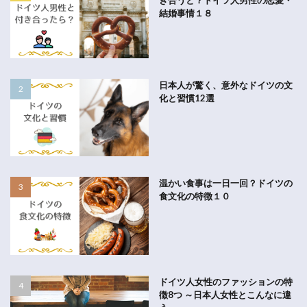
結婚事情１８
日本人が驚く、意外なドイツの文
化と習慣12選
温かい食事は一日一回？ドイツの
食文化の特徴１０
ドイツ人女性のファッションの特
徴8つ ～日本人女性とこんなに違