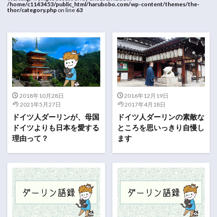
/home/c1143453/public_html/harubobo.com/wp-content/themes/the-
thor/category.php
on line
63
2018年10月28日
2016年12月19日
2021年5月27日
2017年4月18日
ドイツ人ダーリンが、母国
ドイツ人ダーリンの素敵な
ドイツよりも日本を愛する
ところを思いっきり自慢し
理由って？
ます